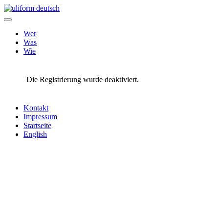
Skip
to
content
Wer
Was
Wie
Die Registrierung wurde deaktiviert.
Kontakt
Impressum
Startseite
English